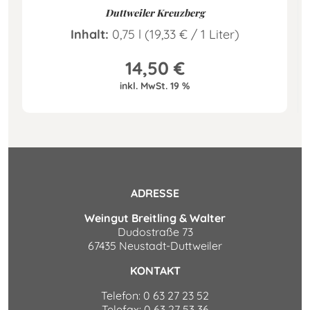
Duttweiler Kreuzberg
Inhalt:
0,75 l (19,33
€
/ 1 Liter)
14,50
€
inkl. MwSt. 19 %
ADRESSE
Weingut Breitling & Walter
Dudostraße 73
67435 Neustadt-Duttweiler
KONTAKT
Telefon: 0 63 27 23 52
Telefax: 0 63 27 53 36